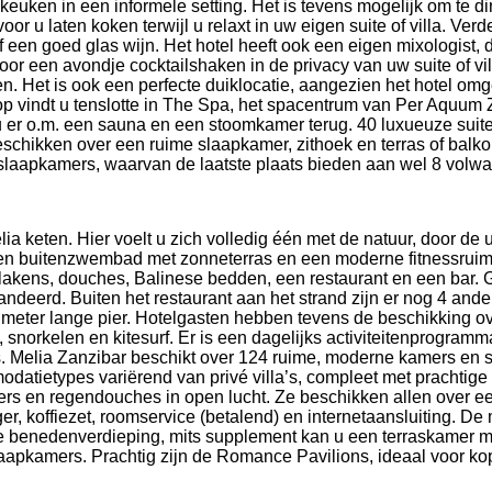
 keuken in een informele setting. Het is tevens mogelijk om te di
r u laten koken terwijl u relaxt in uw eigen suite of villa. Verd
 of een goed glas wijn. Het hotel heeft ook een eigen mixologist
voor een avondje cocktailshaken in de privacy van uw suite of vi
. Het is ook een perfecte duiklocatie, aangezien het hotel omge
n top vindt u tenslotte in The Spa, het spacentrum van Per Aquu
er o.m. een sauna en een stoomkamer terug. 40 luxueuze suites, 
eschikken over een ruime slaapkamer, zithoek en terras of balko
f 4 slaapkamers, waarvan de laatste plaats bieden aan wel 8 volw
 keten. Hier voelt u zich volledig één met de natuur, door de u
en buitenzwembad met zonneterras en een moderne fitnessruimt
lakens, douches, Balinese bedden, een restaurant en een bar. G
randeerd. Buiten het restaurant aan het strand zijn er nog 4 and
0 meter lange pier. Hotelgasten hebben tevens de beschikking o
 snorkelen en kitesurf. Er is een dagelijks activiteitenprogramm
s. Melia Zanzibar beschikt over 124 ruime, moderne kamers en 
modatietypes variërend van privé villa’s, compleet met pracht
ers en regendouches in open lucht. Ze beschikken allen over e
oger, koffiezet, roomservice (betalend) en internetaansluiting. 
de benedenverdieping, mits supplement kan u een terraskamer me
 3 slaapkamers. Prachtig zijn de Romance Pavilions, ideaal voor 