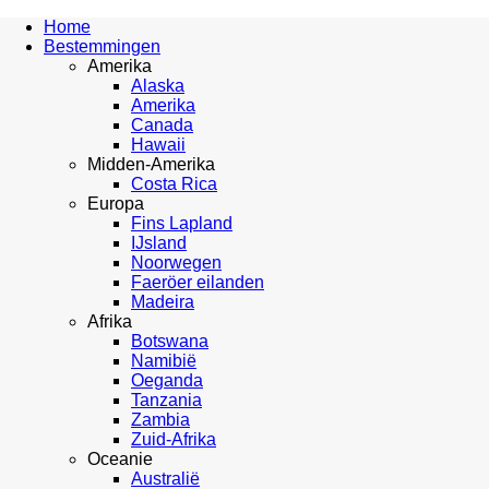
Home
Bestemmingen
Amerika
Alaska
Amerika
Canada
Hawaii
Midden-Amerika
Costa Rica
Europa
Fins Lapland
IJsland
Noorwegen
Faeröer eilanden
Madeira
Afrika
Botswana
Namibië
Oeganda
Tanzania
Zambia
Zuid-Afrika
Oceanie
Australië