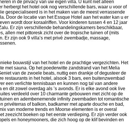
neren in de privacy van uw eigen villa. U kunt niet alleen
er herbergt het hotel ook nog verschillende bars, waar u voor of
, die gespecialiseerd is in het maken van de meest verrassende
lla. Door de locatie van het Essque Hotel aan het water kan u er
ven wordt door koraalriffen. Voor kinderen tussen 4 en 12 jaar
m Zalu. Er zijn verschillende behandelingskamers beschikbaar,
allen met pittoresk zicht over de tropische tuinen of (mits
n. Er zijn ook 9 villa’s met privé zwembadje, massage,
assenen.
nieke bouwstijl van het hotel en de prachtige vergezichten. Het
e met sauna. Op het poederwitte zandstrand van het Melia
eniet van de zwoele beats, nuttig een drankje of degusteer de
ere restaurants in het hotel, alsook 3 bars, een buitenzwembad
ver een verlichte tennisbaan en kunnen nog tal van andere
a en dit zowel overdag als ’s avonds. Er is elke avond ook live
suites verdeeld over 10 charmante gebouwen met zicht op de
ige tuinen en adembenemende infinity zwembaden tot romantische
en privéterras of balkon, badkamer met aparte douche en bad,
De mix van moderne trends en Moorse elementen is er overal
t zeezicht boeken op het eerste verdieping. Er zijn verder ook
koppels en honeymooners, die zich hoog op de klif bevinden en