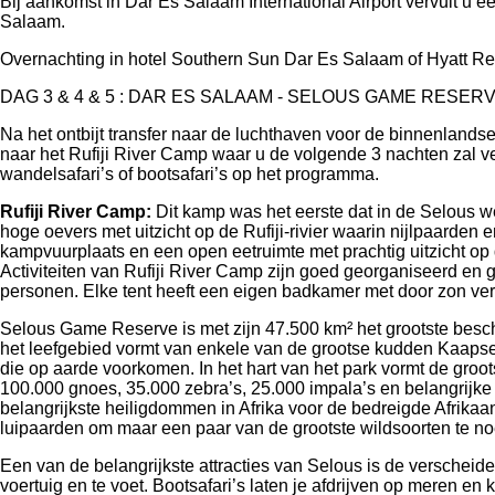
Bij aankomst in Dar Es Salaam International Airport vervult u e
Salaam.
Overnachting in hotel Southern Sun Dar Es Salaam of Hyatt R
DAG 3 & 4 & 5 : DAR ES SALAAM - SELOUS GAME RESERV
Na het ontbijt transfer naar de luchthaven voor de binnenland
naar het Rufiji River Camp waar u de volgende 3 nachten zal ve
wandelsafari’s of bootsafari’s op het programma.
Rufiji River Camp:
Dit kamp was het eerste dat in de Selous w
hoge oevers met uitzicht op de Rufiji-rivier waarin nijlpaarden 
kampvuurplaats en een open eetruimte met prachtig uitzicht op 
Activiteiten van Rufiji River Camp zijn goed georganiseerd en ge
personen. Elke tent heeft een eigen badkamer met door zon ve
Selous Game Reserve is met zijn 47.500 km² het grootste besc
het leefgebied vormt van enkele van de grootse kudden Kaapse Buf
die op aarde voorkomen. In het hart van het park vormt de groo
100.000 gnoes, 35.000 zebra’s, 25.000 impala’s en belangrijke
belangrijkste heiligdommen in Afrika voor de bedreigde Afrikaa
luipaarden om maar een paar van de grootste wildsoorten te noe
Een van de belangrijkste attracties van Selous is de verscheide
voertuig en te voet. Bootsafari’s laten je afdrijven op meren e