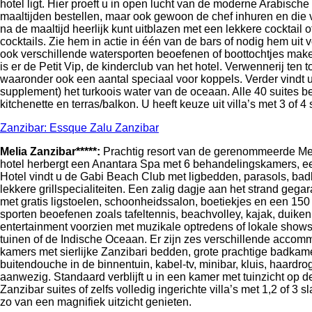
hotel ligt. Hier proeft u in open lucht van de moderne Arabische
maaltijden bestellen, maar ook gewoon de chef inhuren en die voo
na de maaltijd heerlijk kunt uitblazen met een lekkere cocktail
cocktails. Zie hem in actie in één van de bars of nodig hem uit 
ook verschillende watersporten beoefenen of boottochtjes maken
is er de Petit Vip, de kinderclub van het hotel. Verwennerij te
waaronder ook een aantal speciaal voor koppels. Verder vindt u 
supplement) het turkoois water van de oceaan. Alle 40 suites b
kitchenette en terras/balkon. U heeft keuze uit villa’s met 3 o
Zanzibar: Essque Zalu Zanzibar
Melia Zanzibar*****:
Prachtig resort van de gerenommeerde Melia
hotel herbergt een Anantara Spa met 6 behandelingskamers, e
Hotel vindt u de Gabi Beach Club met ligbedden, parasols, bad
lekkere grillspecialiteiten. Een zalig dagje aan het strand gega
met gratis ligstoelen, schoonheidssalon, boetiekjes en een 15
sporten beoefenen zoals tafeltennis, beachvolley, kajak, duiken,
entertainment voorzien met muzikale optredens of lokale show
tuinen of de Indische Oceaan. Er zijn zes verschillende accom
kamers met sierlijke Zanzibari bedden, grote prachtige badkam
buitendouche in de binnentuin, kabel-tv, minibar, kluis, haardr
aanwezig. Standaard verblijft u in een kamer met tuinzicht op 
Zanzibar suites of zelfs volledig ingerichte villa’s met 1,2 of
zo van een magnifiek uitzicht genieten.