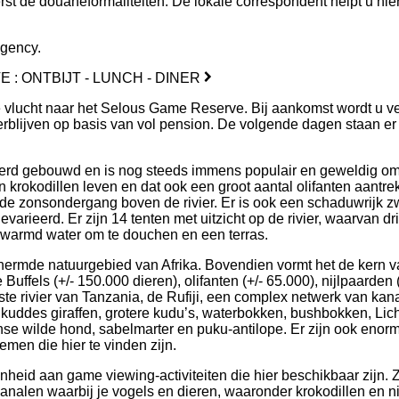
erst de douaneformaliteiten. De lokale correspondent helpt u hie
egency.
E : ONTBIJT - LUNCH - DINER
se vlucht naar het Selous Game Reserve. Bij aankomst wordt u v
rblijven op basis van vol pension. De volgende dagen staan er 
erd gebouwd en is nog steeds immens populair en geweldig om te
en krokodillen leven en dat ook een groot aantal olifanten aantre
de zonsondergang boven de rivier. Er is ook een schaduwrijk zw
varieerd. Er zijn 14 tenten met uitzicht op de rivier, waarvan dr
rwarmd water om te douchen en een terras.
hermde natuurgebied van Afrika. Bovendien vormt het de kern 
fels (+/- 150.000 dieren), olifanten (+/- 65.000), nijlpaarden (
tste rivier van Tanzania, de Rufiji, een complex netwerk van k
 kuddes giraffen, grotere kudu’s, waterbokken, bushbokken, Lic
nse wilde hond, sabelmarter en puku-antilope. Er zijn ook enorm
men die hier te vinden zijn.
nheid aan game viewing-activiteiten die hier beschikbaar zijn. 
n kanalen waarbij je vogels en dieren, waaronder krokodillen en 