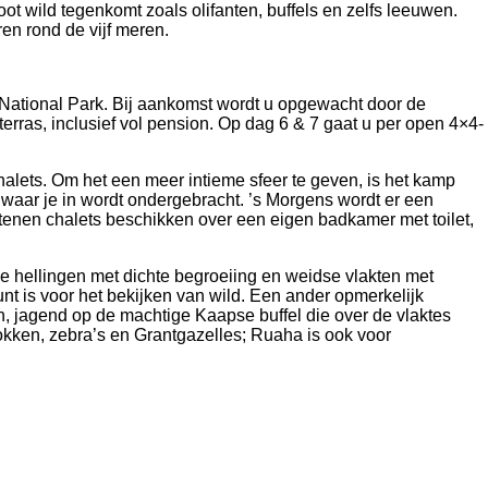
ot wild tegenkomt zoals olifanten, buffels en zelfs leeuwen.
en rond de vijf meren.
a National Park. Bij aankomst wordt u opgewacht door de
rras, inclusief vol pension. Op dag 6 & 7 gaat u per open 4×4-
chalets. Om het een meer intieme sfeer te geven, is het kamp
 waar je in wordt ondergebracht. ’s Morgens wordt er een
tenen chalets beschikken over een eigen badkamer met toilet,
ge hellingen met dichte begroeiing en weidse vlakten met
nt is voor het bekijken van wild. Een ander opmerkelijk
n, jagend op de machtige Kaapse buffel die over de vlaktes
bokken, zebra’s en Grantgazelles; Ruaha is ook voor