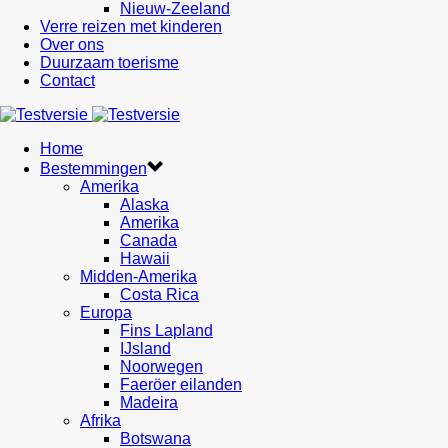
Nieuw-Zeeland
Verre reizen met kinderen
Over ons
Duurzaam toerisme
Contact
Home
Bestemmingen
Amerika
Alaska
Amerika
Canada
Hawaii
Midden-Amerika
Costa Rica
Europa
Fins Lapland
IJsland
Noorwegen
Faeröer eilanden
Madeira
Afrika
Botswana