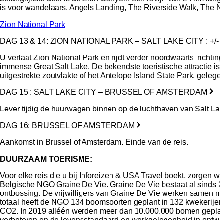
is voor wandelaars. Angels Landing, The Riverside Walk, The N
Zion National Park
DAG 13 & 14: ZION NATIONAL PARK – SALT LAKE CITY : +/-
U verlaat Zion National Park en rijdt verder noordwaarts richt
immense Great Salt Lake. De bekendste toeristische attractie 
uitgestrekte zoutvlakte of het Antelope Island State Park, gele
DAG 15 : SALT LAKE CITY – BRUSSEL OF AMSTERDAM
Lever tijdig de huurwagen binnen op de luchthaven van Salt Lak
DAG 16: BRUSSEL OF AMSTERDAM
Aankomst in Brussel of Amsterdam. Einde van de reis.
DUURZAAM TOERISME:
Voor elke reis die u bij Inforeizen & USA Travel boekt, zorgen
Belgische NGO Graine De Vie. Graine De Vie bestaat al sinds 
ontbossing. De vrijwilligers van Graine De Vie werken samen me
totaal heeft de NGO 134 boomsoorten geplant in 132 kwekerije
CO2. In 2019 alléén werden meer dan 10.000.000 bomen geplant.
verbeteren en de levensstandaard en werkgelegenheid in ontw