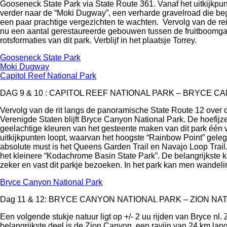
Gooseneck State Park via State Route 361. Vanaf het uitkijkpun
verder naar de “Moki Dugway”, een verharde gravelroad die beg
een paar prachtige vergezichten te wachten. Vervolg van de re
nu een aantal gerestaureerde gebouwen tussen de fruitboomgaa
rotsformaties van dit park. Verblijf in het plaatsje Torrey.
Gooseneck State Park
Moki Dugway
Capitol Reef National Park
DAG 9 & 10 : CAPITOL REEF NATIONAL PARK – BRYCE CAN
Vervolg van de rit langs de panoramische State Route 12 over 
Verenigde Staten blijft Bryce Canyon National Park. De hoefijz
geelachtige kleuren van het gesteente maken van dit park één 
uitkijkpunten loopt, waarvan het hoogste “Rainbow Point” geleg
absolute must is het Queens Garden Trail en Navajo Loop Trail.
het kleinere “Kodachrome Basin State Park”. De belangrijkste 
zeker en vast dit parkje bezoeken. In het park kan men wandel
Bryce Canyon National Park
Dag 11 & 12: BRYCE CANYON NATIONAL PARK – ZION NATI
Een volgende stukje natuur ligt op +/- 2 uu rijden van Bryce n
belangrijkste deel is de Zion Canyon, een ravijn van 24 km lan