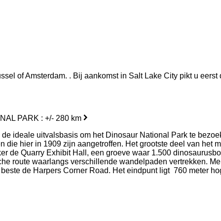
ussel of Amsterdam. . Bij aankomst in Salt Lake City pikt u eers
AL PARK : +/- 280 km
al., de ideale uitvalsbasis om het Dinosaur National Park te bez
 die hier in 1909 zijn aangetroffen. Het grootste deel van het 
de Quarry Exhibit Hall, een groeve waar 1.500 dinosaurusbotten
e route waarlangs verschillende wandelpaden vertrekken. Me no
t beste de Harpers Corner Road. Het eindpunt ligt 760 meter h