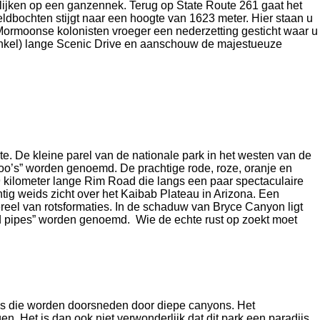
e lijken op een ganzennek. Terug op State Route 261 gaat het
ldbochten stijgt naar een hoogte van 1623 meter. Hier staan u
 Mormoonse kolonisten vroeger een nederzetting gesticht waar u
enkel) lange Scenic Drive en aanschouw de majestueuze
. De kleine parel van de nationale park in het westen van de
odoo’s” worden genoemd. De prachtige rode, roze, oranje en
 kilometer lange Rim Road die langs een paar spectaculaire
tig weids zicht over het Kaibab Plateau in Arizona. Een
reel van rotsformaties. In de schaduw van Bryce Canyon ligt
and pipes” worden genoemd. Wie de echte rust op zoekt moet
teaus die worden doorsneden door diepe canyons. Het
. Het is dan ook niet verwonderlijk dat dit park een paradijs