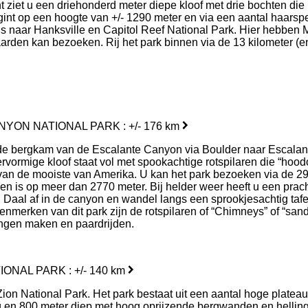
t ziet u een driehonderd meter diepe kloof met drie bochten di
int op een hoogte van +/- 1290 meter en via een aantal haarspe
is naar Hanksville en Capitol Reef National Park. Hier hebben
rden kan bezoeken. Rij het park binnen via de 13 kilometer (
YON NATIONAL PARK : +/- 176 km
de bergkam van de Escalante Canyon via Boulder naar Escalante
ervormige kloof staat vol met spookachtige rotspilaren die “ho
van de mooiste van Amerika. U kan het park bezoeken via de 29
en is op meer dan 2770 meter. Bij helder weer heeft u een prach
 Daal af in de canyon en wandel langs een sprookjesachtig tafe
kenmerken van dit park zijn de rotspilaren of “Chimneys” of “s
ingen maken en paardrijden.
ONAL PARK : +/- 140 km
l. Zion National Park. Het park bestaat uit een aantal hoge pla
g en 800 meter diep met hoog oprijzende bergwanden en hellingen