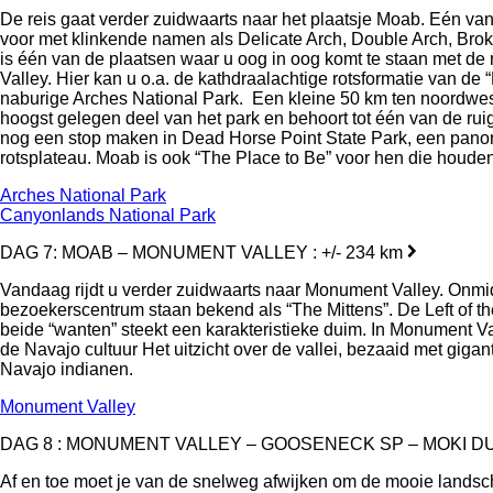
De reis gaat verder zuidwaarts naar het plaatsje Moab. Eén van
voor met klinkende namen als Delicate Arch, Double Arch, Bro
is één van de plaatsen waar u oog in oog komt te staan met de
Valley. Hier kan u o.a. de kathdraalachtige rotsformatie van de
naburige Arches National Park. Een kleine 50 km ten noordwest
hoogst gelegen deel van het park en behoort tot één van de ru
nog een stop maken in Dead Horse Point State Park, een panor
rotsplateau. Moab is ook “The Place to Be” voor hen die houden 
Arches National Park
Canyonlands National Park
DAG 7: MOAB – MONUMENT VALLEY : +/- 234 km
Vandaag rijdt u verder zuidwaarts naar Monument Valley. Onmiddel
bezoekerscentrum staan bekend als “The Mittens”. De Left of the
beide “wanten” steekt een karakteristieke duim. In Monument V
de Navajo cultuur Het uitzicht over de vallei, bezaaid met gigan
Navajo indianen.
Monument Valley
DAG 8 : MONUMENT VALLEY – GOOSENECK SP – MOKI DUG
Af en toe moet je van de snelweg afwijken om de mooie landscha