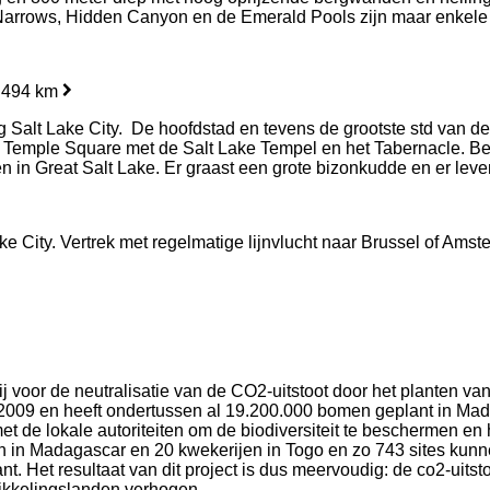
arrows, Hidden Canyon en de Emerald Pools zijn maar enkele to
 494 km
ing Salt Lake City. De hoofdstad en tevens de grootste std van
is Temple Square met de Salt Lake Tempel en het Tabernacle. Be
gen in Great Salt Lake. Er graast een grote bizonkudde en er le
e City. Vertrek met regelmatige lijnvlucht naar Brussel of Amst
 wij voor de neutralisatie van de CO2-uitstoot door het planten
2009 en heeft ondertussen al 19.200.000 bomen geplant in Mada
t de lokale autoriteiten om de biodiversiteit te beschermen en 
n in Madagascar en 20 kwekerijen in Togo en zo 743 sites kun
 Het resultaat van dit project is dus meervoudig: de co2-uitst
ikkelingslanden verhogen.