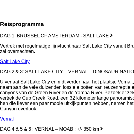
Reisprogramma
DAG 1: BRUSSEL OF AMSTERDAM - SALT LAKE
Vertrek met regelmatige lijnvlucht naar Salt Lake City vanuit Br
zal overnachten.
Salt Lake City
DAG 2 & 3: SALT LAKE CITY – VERNAL – DINOSAUR NATION
U verlaat Salt Lake City en rijdt verder naar het plaatsje Vern
naam aan de vele duizenden fossiele botten van reuzenreptielen
canyons van de Green River en de Yampa River. Bezoek er zeker 
vertrek de Cub Creek Road, een 32 kilometer lange panoramisch
hen die liever een paar mooie uitkijkpunten hebben, nemen he
Canyon overlook.
Vernal
DAG 4 & 5 & 6 : VERNAL – MOAB : +/- 350 km