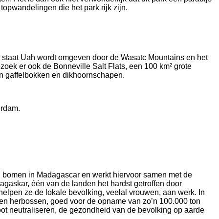
pwandelingen die het park rijk zijn.
 de staat Uah wordt omgeven door de Wasatc Mountains en het
zoek er ook de Bonneville Salt Flats, een 100 km² grote
ven gaffelbokken en dikhoornschapen.
erdam.
 van bomen in Madagascar en werkt hiervoor samen met de
gaskar, één van de landen het hardst getroffen door
helpen ze de lokale bevolking, veelal vrouwen, aan werk. In
nen herbossen, goed voor de opname van zo’n 100.000 ton
oot neutraliseren, de gezondheid van de bevolking op aarde