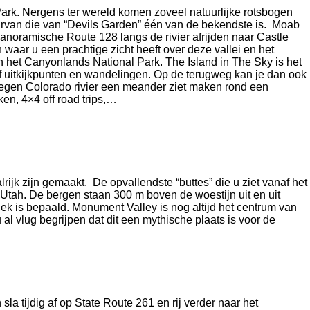
Park. Nergens ter wereld komen zoveel natuurlijke rotsbogen
rvan die van “Devils Garden” één van de bekendste is. Moab
anoramische Route 128 langs de rivier afrijden naar Castle
waar u een prachtige zicht heeft over deze vallei en het
n het Canyonlands National Park. The Island in The Sky is het
f uitkijkpunten en wandelingen. Op de terugweg kan je dan ook
legen Colorado rivier een meander ziet maken rond een
ken, 4×4 off road trips,…
rijk zijn gemaakt. De opvallendste “buttes” die u ziet vanaf het
n Utah. De bergen staan 300 m boven de woestijn uit en uit
ek is bepaald. Monument Valley is nog altijd het centrum van
al vlug begrijpen dat dit een mythische plaats is voor de
 tijdig af op State Route 261 en rij verder naar het