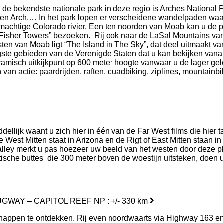
 de bekendste nationale park in deze regio is Arches National 
ken Arch,… In het park lopen er verscheidene wandelpaden waa
 machtige Colorado rivier. Een ten noorden van Moab kan u de p
 “Fisher Towers” bezoeken. Rij ook naar de LaSal Mountains van 
en van Moab ligt “The Island in The Sky”, dat deel uitmaakt va
igste gebieden van de Verenigde Staten dat u kan bekijken vana
amisch uitkijkpunt op 600 meter hoogte vanwaar u de lager ge
van actie: paardrijden, raften, quadbiking, ziplines, mountainbi
lijk waant u zich hier in één van de Far West films die hier tal
 West Mitten staat in Arizona en de Rigt of East Mitten staan i
alley merkt u pas hoezeer uw beeld van het westen door deze pl
tische buttes die 300 meter boven de woestijn uitsteken, doen u 
WAY – CAPITOL REEF NP : +/- 330 km
ppen te ontdekken. Rij even noordwaarts via Highway 163 en sla