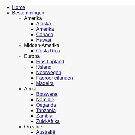
Home
Bestemmingen
Amerika
Alaska
Amerika
Canada
Hawaii
Midden-Amerika
Costa Rica
Europa
Fins Lapland
IJsland
Noorwegen
Faeröer eilanden
Madeira
Afrika
Botswana
Namibië
Oeganda
Tanzania
Zambia
Zuid-Afrika
Oceanie
Australië